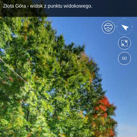
Złota Góra - widok z punktu widokowego.
SD
https://powiatkartuski.wkraj.pl
Mapa serwisu