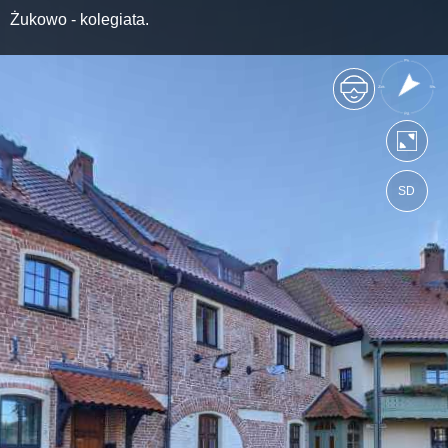
Żukowo - kolegiata.
SD
https://powiatkartuski.wkraj.pl
Mapa serwisu